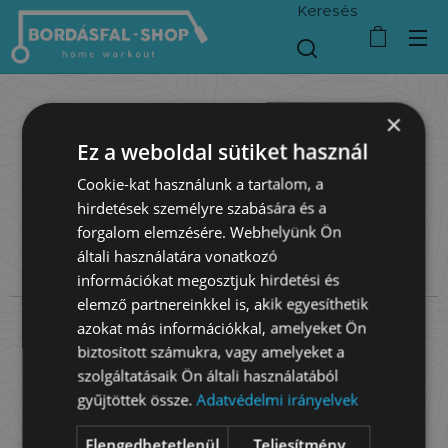
Keresés
×
INSPIRÁCIÓK
Ez a weboldal sütiket használ
Cookie-kat használunk a tartalom, a
hirdetések személyre szabására és a
forgalom elemzésére. Webhelyünk Ön
FÉNYKÉPEK
általi használatára vonatkozó
információkat megosztjuk hirdetési és
elemző partnereinkkel is, akik egyesíthetik
azokat más információkkal, amelyeket Ön
biztosított számukra, vagy amelyeket a
szolgáltatásaik Ön általi használatából
gyűjtöttek össze.
Adatvédelmi irányelvek
Elengedhetetlenül
Teljesítmény