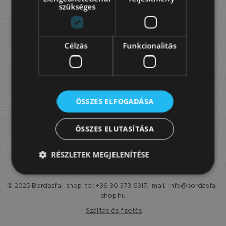
szükséges
Célzás
Funkcionalitás
ÖSSZES ELFOGADÁSA
ÖSSZES ELUTASÍTÁSA
RÉSZLETEK MEGJELENÍTÉSE
© 2025 Bordasfall-shop, tel: +36 30 373 6317, mail.: info@bordasfal-
shop.hu
Szálítás és fizetés