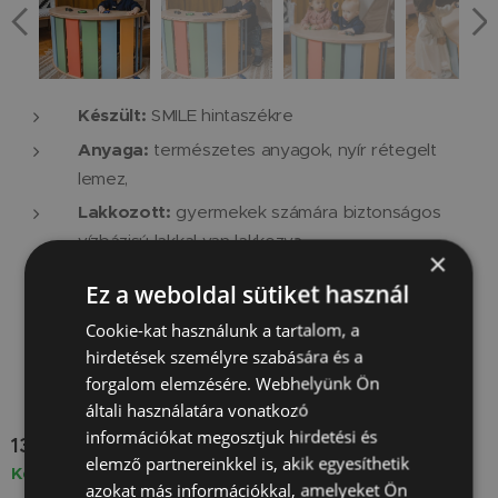
Készült:
SMILE hintaszékre
Anyaga:
természetes anyagok, nyír rétegelt
lemez,
Lakkozott:
gyermekek számára biztonságos
vízbázisú lakkal van lakkozva.
×
Súly:
2 kg
Ez a weboldal sütiket használ
Rögzítés:
a hintaszék kivágásához rögzíted a
Cookie-kat használunk a tartalom, a
táblát és így asztalt készítesz a kicsiknek.
hirdetések személyre szabására és a
forgalom elemzésére. Webhelyünk Ön
általi használatára vonatkozó
információkat megosztjuk hirdetési és
13 000
Ft
elemző partnereinkkel is, akik egyesíthetik
Készleten
azokat más információkkal, amelyeket Ön