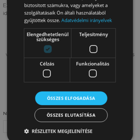
biztosított számukra, vagy amelyeket a
Ezek egyedi kiegészítőink a lakáshoz, házhoz, amelyek
szolgáltatásaik Ön általi használatából
időt és helyet takarítanak meg.
gyűjtöttek össze.
Adatvédelmi irányelvek
Nem tud dönteni?
Elengedhetetlenül
Teljesítmény
Ha kérdése van, vagy több információra van szüksége,
szükséges
nyugodtan írjon nekünk az alábbi űrlapon keresztül,
vagy hívjon ezen a telefonszámon: +36 303 736 63 17 és
szívesen segítünk.
Célzás
Funkcionalitás
Már döntött?
Csak kattintson a "Kosárba" gombra.
ÖSSZES ELFOGADÁSA
Név
ÖSSZES ELUTASÍTÁSA
RÉSZLETEK MEGJELENÍTÉSE