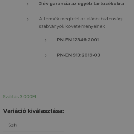
2 év garancia az egyéb tartozékokra
A termék megfelel az alábbi biztonsági
szabványok követelményeinek:
PN-EN 12346:2001
PN-EN 913:2019-03
Szálítás 3 000Ft
Variáció kiválasztása:
Szín