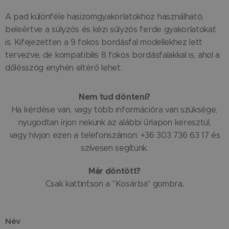
A pad különféle hasizomgyakorlatokhoz használható,
beleértve a súlyzós és kézi súlyzós ferde gyakorlatokat
is. Kifejezetten a 9 fokos bordásfal modellekhez lett
tervezve, de kompatibilis 8 fokos bordásfalakkal is, ahol a
dőlésszög enyhén eltérő lehet.
Nem tud dönteni?
Ha kérdése van, vagy több információra van szüksége,
nyugodtan írjon nekünk az alábbi űrlapon keresztül,
vagy hívjon ezen a telefonszámon: +36 303 736 63 17 és
szívesen segítünk.
Már döntött?
Csak kattintson a "Kosárba" gombra.
Név