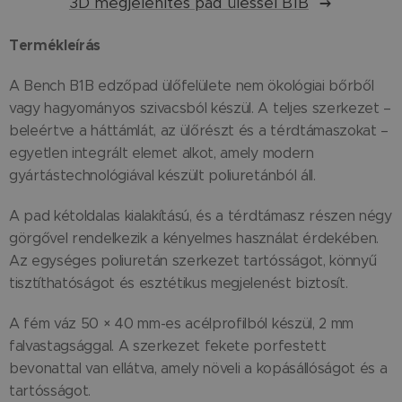
3D megjelenítés pad üléssel B1B
Termékleírás
A Bench B1B edzőpad ülőfelülete nem ökológiai bőrből
vagy hagyományos szivacsból készül. A teljes szerkezet –
beleértve a háttámlát, az ülőrészt és a térdtámaszokat –
egyetlen integrált elemet alkot, amely modern
gyártástechnológiával készült poliuretánból áll.
A pad kétoldalas kialakítású, és a térdtámasz részen négy
görgővel rendelkezik a kényelmes használat érdekében.
Az egységes poliuretán szerkezet tartósságot, könnyű
tisztíthatóságot és esztétikus megjelenést biztosít.
A fém váz 50 × 40 mm-es acélprofilból készül, 2 mm
falvastagsággal. A szerkezet fekete porfestett
bevonattal van ellátva, amely növeli a kopásállóságot és a
tartósságot.