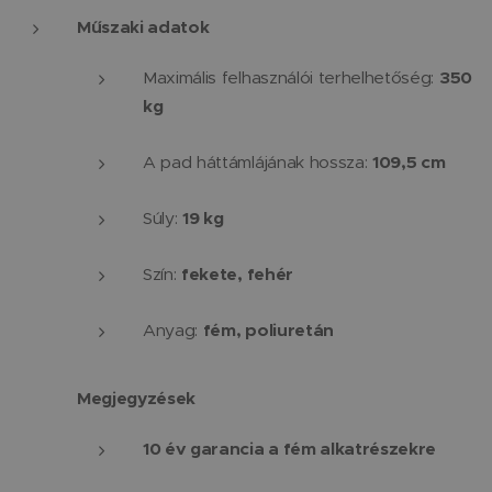
Műszaki adatok
Maximális felhasználói terhelhetőség:
350
kg
A pad háttámlájának hossza:
109,5 cm
Súly:
19 kg
Szín:
fekete, fehér
Anyag:
fém, poliuretán
Megjegyzések
10 év garancia a fém alkatrészekre