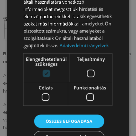
általi használatára vonatkozó
információkat megosztjuk hirdetési és
elemző partnereinkkel is, akik egyesíthetik
azokat más információkkal, amelyeket Ön
biztosított számukra, vagy amelyeket a
szolgáltatásaik Ön általi használatából
gyűjtöttek össze.
Adatvédelmi irányelvek
BERG PlayBase Körte – erősítse a hátat, a karokat és a
Elengedhetetlenül
Teljesítmény
mellkast saját testsúlyával
szükséges
Alakítsa át PlayBase-ét egy funkcionális otthoni
edzőteremmé a
BERG fitnesz labdával
. Ez azt jelenti,
Célzás
Funkcionalitás
hogy bármikor edzhet – közvetlenül a kertjében.
A húzódzkodások az egyik legjobb gyakorlat a felsőtest
erősítésére. Segítenek erősíteni a hátat, a mellkast, a
vállakat és a karokat, mindezt csak a saját testsúly
ÖSSZES ELFOGADÁSA
használatával.