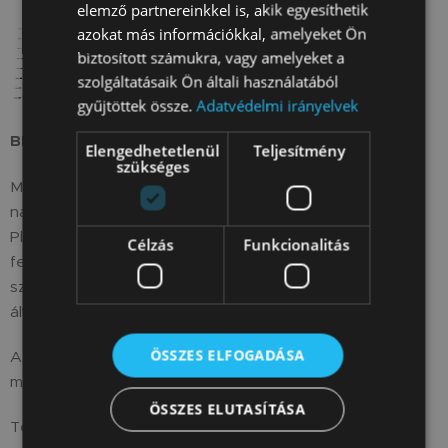
elemző partnereinkkel is, akik egyesíthetik
azokat más információkkal, amelyeket Ön
biztosított számukra, vagy amelyeket a
szolgáltatásaik Ön általi használatából
gyűjtöttek össze.
Adatvédelmi irányelvek
BERG PlayBase Mászóháló M
Elengedhetetlenül
Teljesítmény
szükséges
Mászóparadicsom közvetlenül az Ön kertjében –
nagyszerűen hangzik! Csatlakoztassa ezt a mászóhálót a
PlayBase-hez, és másszon fel az "Everest csúcsára". Ki ér
Célzás
Funkcionalitás
fel először a legmagasabbra? A mászás nemcsak
szórakoztató, hanem kiváló a mozgáskoordináció és az
általános fizikai állóképesség fejlesztésére is.
ÖSSZES ELFOGADÁSA
Az M méretű mászóháló a BERG PlayBase Mediumhoz
megfelelő.
ÖSSZES ELUTASÍTÁSA
Teherbírás: 100 kg