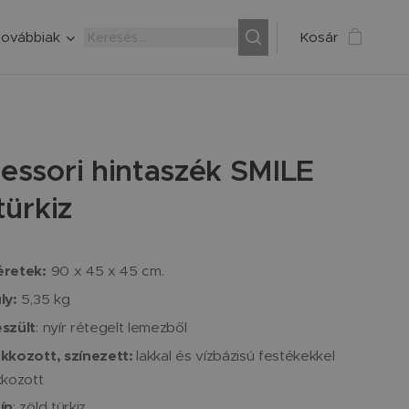
ovábbiak
Kosár
essori hintaszék SMILE
türkiz
retek:
90 x 45 x 45 cm.
ly:
5,35 kg
szült
: nyír rétegelt lemezből
kkozott, színezett:
lakkal és vízbázisú festékekkel
kkozott
ín
: zöld türkiz