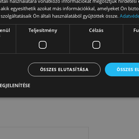
tali használatára vonatkozó információkat megosztjuk hirdetési
ték, amely ökológiai anyagokból készült, és természetes,
, akik egyesíthetik azokat más információkkal, amelyeket Ön bizto
a játékkal játszik a gyermek jól szórakozik, fejleszti a képz
szolgáltatásaik Ön általi használatából gyűjtöttek össze.
Adatvéde
kat és a koordinációt. A fa hintaszék nem foglal sok helyet
lenül
Teljesítmény
Célzás
Fu
s
Nem tud dönteni?
bb információra van szüksége, nyugodtan írjon nekünk az a
vjon ezen a telefonszámon: +36 303 736 63 17 és szívesen s
ÖSSZES ELUTASÍTÁSA
ÖSSZES 
Már döntött?
EGJELENÍTÉSE
Csak kattintson a "Kosárba" gombra.