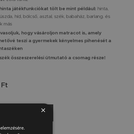
hinta játékfunkciókat tölt be mint például:
hinta,
úszda, híd, bölcső, asztal, szék, babaház, barlang. és
k más
vasoljuk, hogy vásároljon matracot is, amely
hetővé teszi a gyermekek kényelmes pihenését a
ntaszéken
szék összeszerelési útmutató a csomag része!
Ft
×
Kosárba
 elemzésére.