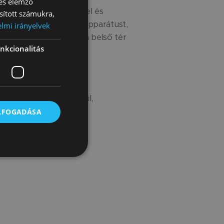
 és elemző
 nem mérgező festékekkel és
sított számukra,
eletét, a vesztibuláris apparátust,
lmi irányelvek
, éppen ellenkezőleg, a belső tér
nkcionalitás
lábbi űrlapon keresztül,
egítünk.
ELFOGADÁSA