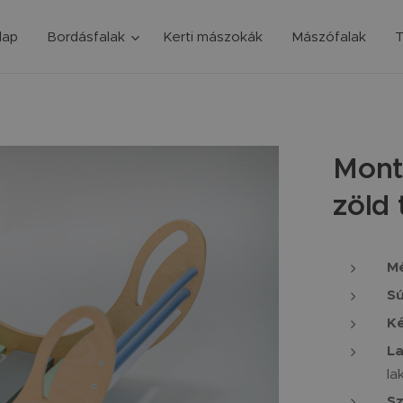
lap
Bordásfalak
Kerti mászokák
Mászófalak
T
Mont
zöld 
Mé
Sú
Ké
La
la
Sz