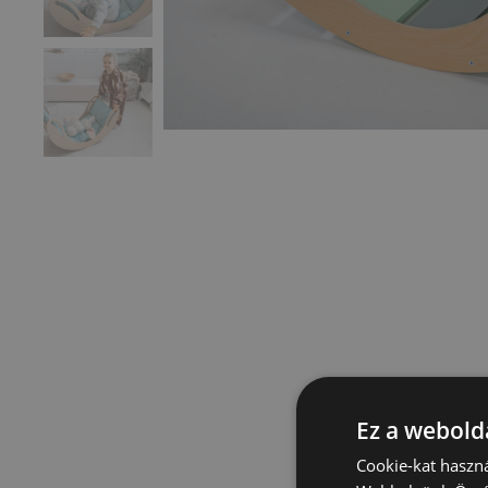
Ez a webolda
Cookie-kat haszná