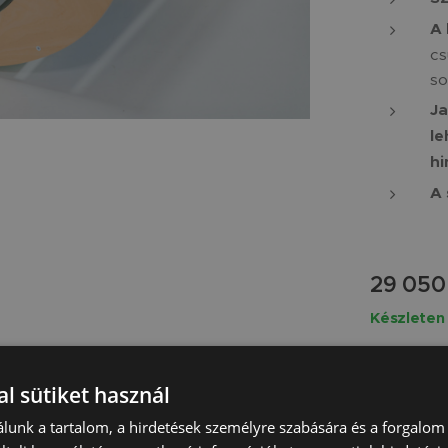
A 
cs
so
Ja
le
hi
A 
29 050
Készleten
l sütiket használ
lunk a tartalom, a hirdetések személyre szabására és a forgalom