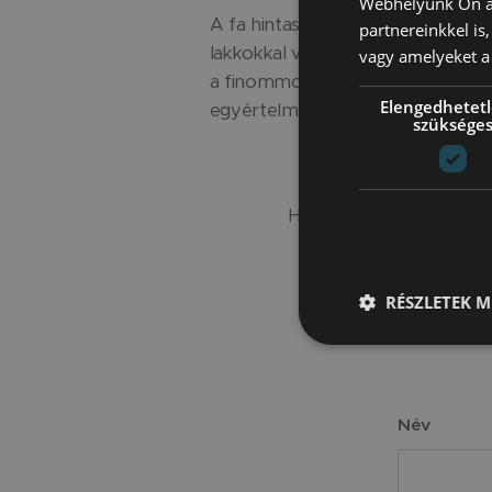
Webhelyünk Ön ál
A fa hintaszék egy exkluzív fajá
partnereinkkel is
lakkokkal van festve. Amikor ezzel 
vagy amelyeket a 
a finommotorikát, erősíti az izmo
Elengedhetet
egyértelmű részletévé válik!
szüksége
Ha kérdése van, vagy tö
vagy hí
RÉSZLETEK M
Név