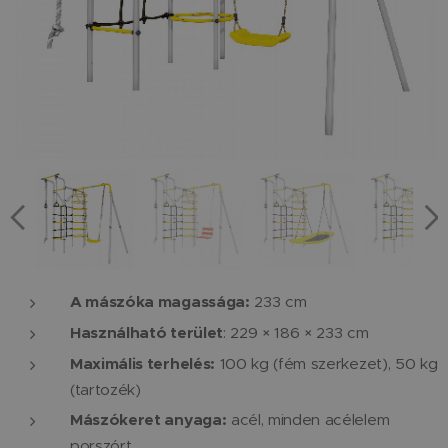
A mászóka magassága:
233 cm
Használható terület
: 229 × 186 × 233 cm
Maximális terhelés:
100 kg (fém szerkezet), 50 kg
(tartozék)
Mászókeret anyaga:
acél, minden acélelem
porszórt