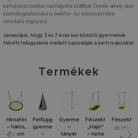
kartondobozokba csomagolva szállítjuk Önnek, amely akár
személygépkocsiba is belefér. Az összeszerelési
útmutató egyszerű.
Javasoljuk, hogy 3 és 7 éves kor közötti gyermekek
felnőtt felügyelete mellett használják a kerti mászókát
Termékek
ok
Hintafészek
Felfüggeszthető
Gyermekhinta
Fészekhinta
Fészekhin
– hálós,
gyermekhinta
–
„Hajó“
38 750
xum
80 cm
–
tányér
– hinta
Ft