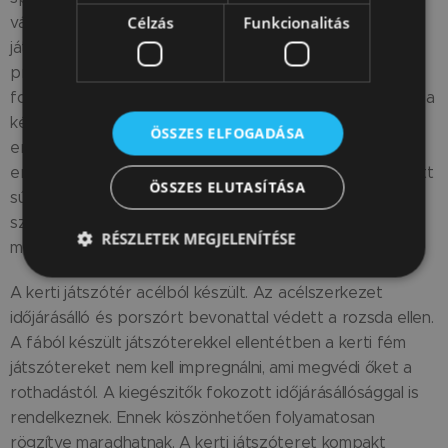
Célzás
Funkcionalitás
változatossá teszik a szórakozást, és lehetővé teszik a
játszótér hozzáigazítását a gyermek életkorához és
preferenciáihoz. A szabadtéri tevékenység nagyon
fontos minden gyermek általános fejlődéséhez, emellett a
készlet lehetővé teszi a mozgáskoordináció, a kézizom-
ÖSSZES ELFOGADÁSA
erő fejlesztését és a gyermek általános fizikai
erőnlétének fejlesztését. A bordásfal tetejére helyezett
ÖSSZES ELUTASÍTÁSA
súlyzó remek edzőeszköz tinédzserek és felnőttek
számára, akik rendszeres testedzéssel jó példát
RÉSZLETEK MEGJELENÍTÉSE
mutathatnak a gyerekeknek.
A kerti játszótér acélból készült. Az acélszerkezet
időjárásálló és porszórt bevonattal védett a rozsda ellen.
A fából készült játszóterekkel ellentétben a kerti fém
játszótereket nem kell impregnálni, ami megvédi őket a
rothadástól. A kiegészitők fokozott időjárásállósággal is
rendelkeznek. Ennek köszönhetően folyamatosan
rögzítve maradhatnak. A kerti játszóteret kompakt