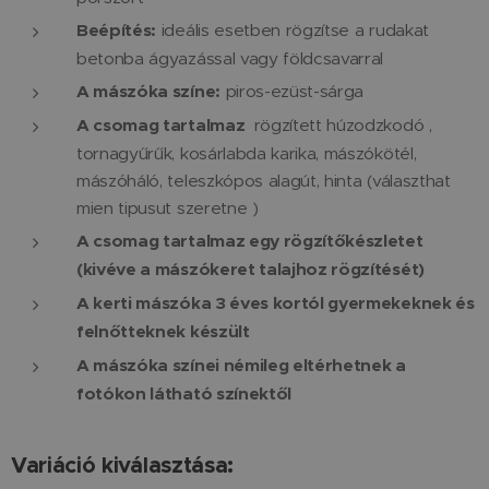
Beépítés:
ideális esetben rögzítse a rudakat
betonba ágyazással vagy földcsavarral
A mászóka színe:
piros-ezüst-sárga
A csomag tartalmaz
rögzített húzodzkodó ,
tornagyűrűk, kosárlabda karika, mászókötél,
mászóháló, teleszkópos alagút, hinta (választhat
mien tipusut szeretne )
A csomag tartalmaz egy rögzítőkészletet
(kivéve a mászókeret talajhoz rögzítését)
A kerti mászóka 3 éves kortól gyermekeknek és
felnőtteknek készült
A mászóka színei némileg eltérhetnek a
fotókon látható színektől
Variáció kiválasztása: