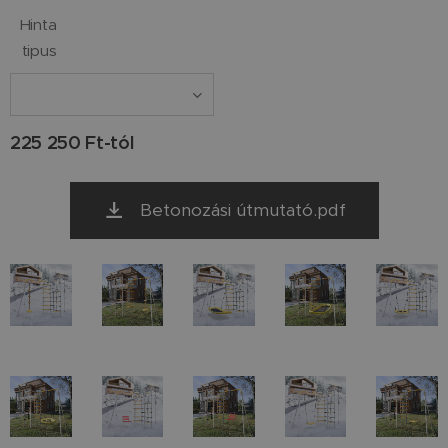
Hinta
tipus
225 250
Ft
-tól
Betonozási útmutató.pdf