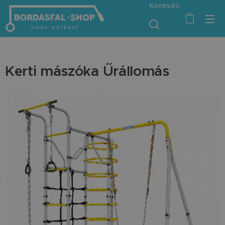
Keresés
Kerti mászóka Űrállomás