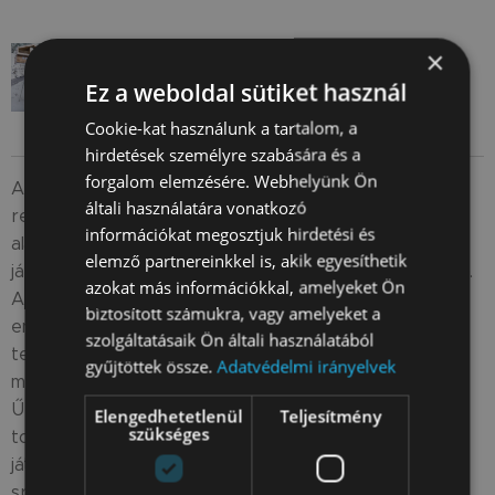
×
Ez a weboldal sütiket használ
Cookie-kat használunk a tartalom, a
hirdetések személyre szabására és a
forgalom elemzésére. Webhelyünk Ön
Az Űrállomás kerti játszótere minden gyermek számára
általi használatára vonatkozó
remek készlet! A tornalétra, mászóháló, teleszkópos
információkat megosztjuk hirdetési és
alagút és egyéb kiegészítők kombinációja szokatlan
elemző partnereinkkel is, akik egyesíthetik
játékhellyé teszi ezt a játszóteret a gyermekek számára.
azokat más információkkal, amelyeket Ön
A mászóka tökéletes hely a gyermek fel nem használt
biztosított számukra, vagy amelyeket a
energiájának felszabadítására – minden lehetséges
szolgáltatásaik Ön általi használatából
tevékenységet lehetővé tesz, mint például a húzás,
gyűjtöttek össze.
Adatvédelmi irányelvek
mászás, lengés, ugrás vagy labda dobása a kosárba. Az
Űrállomás kerti játszótere a gyermekek számára
Elengedhetetlenül
Teljesítmény
szükséges
tornagyűrűkkel és kötéllel van felszerelve. A kerti
játszótér fémszerkezete lehetővé teszi további
sportkiegészítők felszerelését, amelyek gazdagítják és