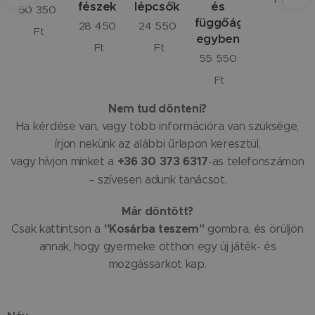
oz
fészek
lépcsőkkel
és
50 350
függőágy
28 450
24 550
Ft
séhez
egyben
Ft
Ft
55 550
Ft
Nem tud dönteni?
Ha kérdése van, vagy több információra van szüksége,
írjon nekünk az alábbi űrlapon keresztül,
+36 30 373 6317
vagy hívjon minket a
-as telefonszámon
– szívesen adunk tanácsot.
Már döntött?
"Kosárba teszem"
Csak kattintson a
gombra, és örüljön
annak, hogy gyermeke otthon egy új játék- és
mozgássarkot kap.