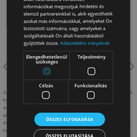
információkat megosztjuk hirdetési és
elemző partnereinkkel is, akik egyesíthetik
azokat más információkkal, amelyeket Ön
biztosított számukra, vagy amelyeket a
szolgáltatásaik Ön általi használatából
gyűjtöttek össze.
Adatvédelmi irányelvek
Elengedhetetlenül
Teljesítmény
szükséges
Célzás
Funkcionalitás
A tornagyűrűk ideális eszközök az erő, a rugalmasság és a
koordináció fejlesztésére. Alkalmasak a felsőtest, a törzs
és az általános stabilitás edzésére. Kiváló minőségű
anyagokból készülnek, amelyek biztosítják a biztonságos
ÖSSZES ELFOGADÁSA
és hatékony edzést minden fizikai szint számára. Könnyen
hordozhatók és állíthatók, így tökéletes kiegészítői a
ÖSSZES ELUTASÍTÁSA