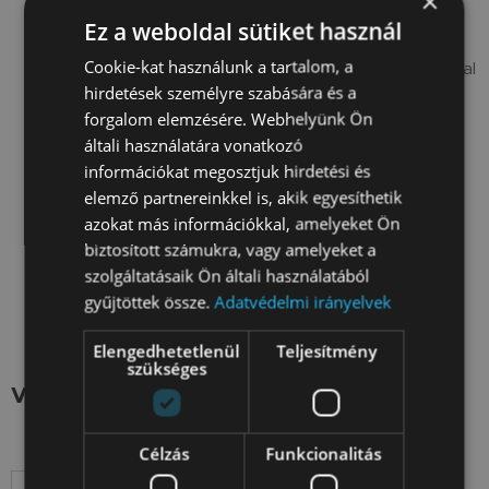
×
A fali konzolokat kifejezetten a BenchK 2,5,7-es
Ez a weboldal sütiket használ
sorozatú bordásfalhoz tervezték, hogy stabil és
Cookie-kat használunk a tartalom, a
biztonságos szerelést biztosítsanak gipszkarton fal
hirdetések személyre szabására és a
esetén.
forgalom elemzésére. Webhelyünk Ön
A BenchK fali konzolok speciálisan kivágott ovális
általi használatára vonatkozó
alakú furatokkal vannak kialakítva, ami lehetővé
információkat megosztjuk hirdetési és
teszi gipszkarton falra szerelését - a
elemző partnereinkkel is, akik egyesíthetik
felszereléshez 2 konzol és 8 rögzítődüb
azokat más információkkal, amelyeket Ön
szükséges (a kínálatunkban található Fischer
biztosított számukra, vagy amelyeket a
Duopower rögzítő dübelek nem szerelhetők be
szolgáltatásaik Ön általi használatából
fába ).
gyűjtöttek össze.
Adatvédelmi irányelvek
Egy csomag 2 fali konzolt tartalmaz
Elengedhetetlenül
Teljesítmény
szükséges
Variáció kiválasztása:
Szín
Célzás
Funkcionalitás