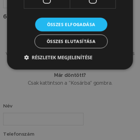
65 050
Ft
ÖSSZES ELFOGADÁSA
Nem tud dönteni?
Ha kérdése van, vagy több információra van szüksége,
ÖSSZES ELUTASÍTÁSA
nyugodtan írjon nekünk az alábbi űrlapon keresztül,
vagy hívjon ezen a telefonszámon: +36 303 736 63 17 és
RÉSZLETEK MEGJELENÍTÉSE
szívesen segítünk.
Már döntött?
Csak kattintson a "Kosárba" gombra.
Név
Telefonszám