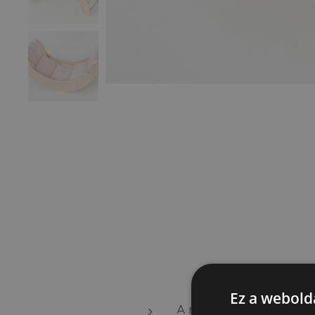
Ez a webolda
A mászó ARCHA természet