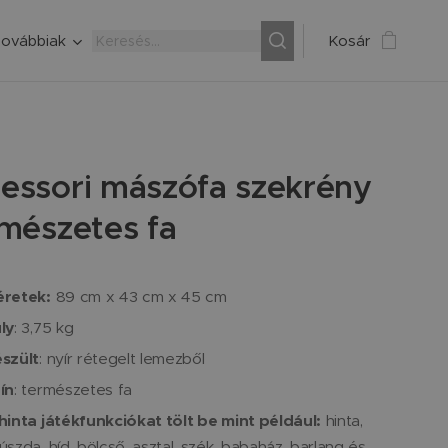
ovábbiak
Kosár
essori mászófa szekrény
rmészetes fa
retek:
89 cm x 43 cm x 45 cm
ly
: 3,75 kg
szült
: nyír rétegelt lemezből
ín
: természetes fa
hinta játékfunkciókat tölt be mint például:
hinta,
úszda, híd, bölcső, asztal, szék, babaház, barlang és