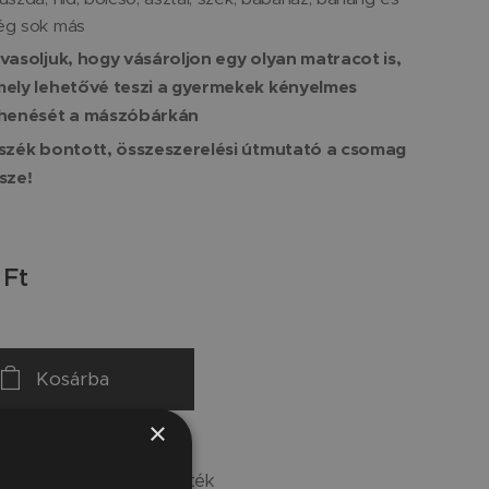
g sok más
vasoljuk, hogy vásároljon egy olyan matracot is,
ely lehetővé teszi a gyermekek kényelmes
henését a mászóbárkán
szék bontott, összeszerelési útmutató a csomag
sze!
Ft
Kosárba
×
kokkal van festve. Játék