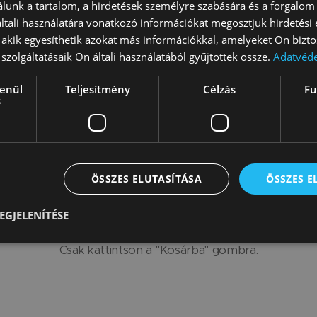
lunk a tartalom, a hirdetések személyre szabására és a forgalom
rakozik, miközben a gyermek fantáziája, vesztibuláris app
tali használatára vonatkozó információkat megosztjuk hirdetési
ciója erősödik.
, akik egyesíthetik azokat más információkkal, amelyeket Ön bizto
z is egy nagyszerű belső részlet!
szolgáltatásaik Ön általi használatából gyűjtöttek össze.
Adatvéde
ombinálva játékkészletet hozhat létre. A pikler csúzdát 
lenül
Teljesítmény
Célzás
Fu
thon mászókát készít. A gyereknek több lehetősége lesz sz
s
ag könnyű és könnyen összeszerelhető.
Nem tud dönteni?
ÖSSZES ELUTASÍTÁSA
ÖSSZES 
bb információra van szüksége, nyugodtan írjon nekünk az a
vjon ezen a telefonszámon: +36 303 736 63 17 és szívesen s
EGJELENÍTÉSE
Már döntött?
Csak kattintson a "Kosárba" gombra.