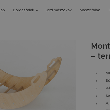
lap
Bordásfalak
Kerti mászokák
Mászófalak
T
Mont
– te
Mé
Sú
Ké
Sz
A 
cs