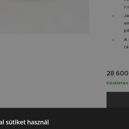
mé
Ja
am
pi
A 
ré
28 600
Készleten
l sütiket használ
es anyagokból készült, nem mérgező festékekkel és lak