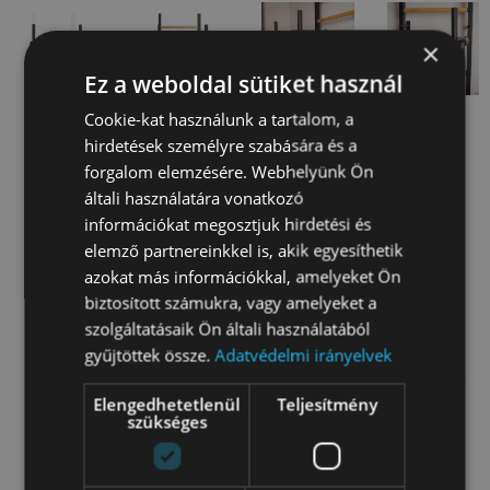
×
Ez a weboldal sütiket használ
Cookie-kat használunk a tartalom, a
hirdetések személyre szabására és a
forgalom elemzésére. Webhelyünk Ön
általi használatára vonatkozó
információkat megosztjuk hirdetési és
elemző partnereinkkel is, akik egyesíthetik
azokat más információkkal, amelyeket Ön
biztosított számukra, vagy amelyeket a
ÚTMUTATÓ LETÖLTÉSHEZ
szolgáltatásaik Ön általi használatából
gyűjtöttek össze.
Adatvédelmi irányelvek
Útmutató állítható tolódzkodóra háttámlával
Elengedhetetlenül
Teljesítmény
szükséges
VIDEÓ ÚTMUTATÓ / BenchK 7 modell