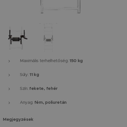
150 kg
Maximális terhelhetőség:
11 kg
Súly:
fekete, fehér
Szín:
fém, poliuretán
Anyag:
Megjegyzések