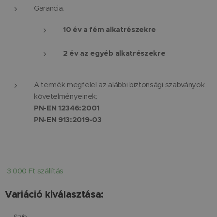
Garancia:
10 év a fém alkatrészekre
2 év az egyéb alkatrészekre
A termék megfelel az alábbi biztonsági szabványok
követelményeinek:
PN-EN 12346:2001
PN-EN 913:2019-03
3 000 Ft szállítás
Variáció kiválasztása:
Szín