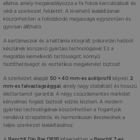
ellátva, amely megakadályozza a fa fokok karcolódását és
védi a szerkezet felületét. A levehető kialakításnak
köszönhetően a tolódzkodó magassága egyszerűen és
gyorsan állítható.
A kartámaszok és a háttámla integrált poliuretán habból
készülnek korszerű gyártási technológiával. Ez a
megoldás kiemelkedő tartósságot, könnyű
tisztíthatóságot és esztétikus megjelenést biztosít.
50 × 40 mm-es acélprofil
2
A szerkezet alapját
képezi,
mm-es falvastagsággal
, amely nagy stabilitást és hosszú
élettartamot garantál. A négy csúszásmentes markolat
kényelmes fogást biztosít edzés közben. A modern
gyártási technológiának köszönhetően a fogantyúk
rendkívül strapabírók, és harmonikusan illeszkednek a
teljes szerkezet kialakításához.
BenchK Dip Bar DB1B
BenchK 7-es
A
kifejezetten a