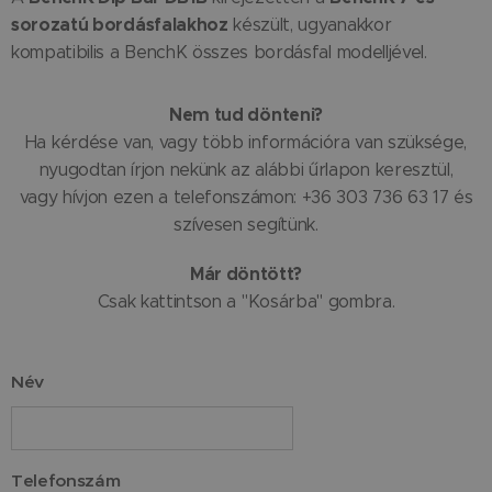
sorozatú bordásfalakhoz
készült, ugyanakkor
kompatibilis a BenchK összes bordásfal modelljével.
Nem tud dönteni?
Ha kérdése van, vagy több információra van szüksége,
nyugodtan írjon nekünk az alábbi űrlapon keresztül,
vagy hívjon ezen a telefonszámon: +36 303 736 63 17 és
szívesen segítünk.
Már döntött?
Csak kattintson a "Kosárba" gombra.
Név
Telefonszám